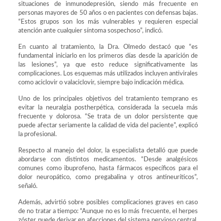
situaciones de inmunodepresión, siendo más frecuente en
personas mayores de 50 años o en pacientes con defensas bajas.
“Estos grupos son los más vulnerables y requieren especial
atención ante cualquier síntoma sospechoso”, indicó.
En cuanto al tratamiento, la Dra. Olmedo destacó que “es
fundamental iniciarlo en los primeros días desde la aparición de
las lesiones”, ya que esto reduce significativamente las
complicaciones. Los esquemas más utilizados incluyen antivirales
como aciclovir o valaciclovir, siempre bajo indicación médica.
Uno de los principales objetivos del tratamiento temprano es
evitar la neuralgia postherpética, considerada la secuela más
frecuente y dolorosa. “Se trata de un dolor persistente que
puede afectar seriamente la calidad de vida del paciente”, explicó
la profesional.
Respecto al manejo del dolor, la especialista detalló que puede
abordarse con distintos medicamentos. “Desde analgésicos
comunes como ibuprofeno, hasta fármacos específicos para el
dolor neuropático, como pregabalina y otros antineuríticos”,
señaló.
Además, advirtió sobre posibles complicaciones graves en caso
de no tratar a tiempo: “Aunque no es lo más frecuente, el herpes
zóster puede derivar en afecciones del sistema nervioso central,