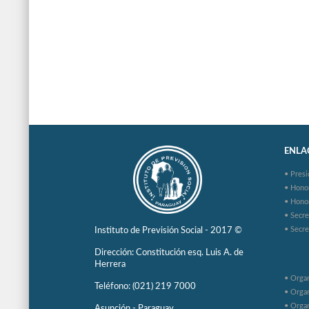
ENLAC
• Presi
• Hono
• Hono
• Secre
• Secre
Instituto de Previsión Social - 2017 ©
Dirección: Constitución esq. Luis A. de
Herrera
• Organ
Teléfono: (021) 219 7000
• Organ
• Organ
Asunción - Paraguay