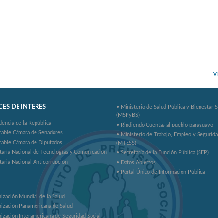
V
ES DE INTERES
• Ministerio de Salud Pública y Bienestar S
(MSPyBS)
dencia de la República
• Rindiendo Cuentas al pueblo paraguayo
rable Cámara de Senadores
• Ministerio de Trabajo, Empleo y Segurida
rable Cámara de Diputados
(MTESS)
taría Nacional de Tecnologías y Comunicación
• Secretaría de la Función Pública (SFP)
taria Nacional Anticorrupción
• Datos Abiertos
• Portal Único de Información Pública
ización Mundial de la Salud
ización Panamericana de Salud
ización Interamericana de Seguridad Social