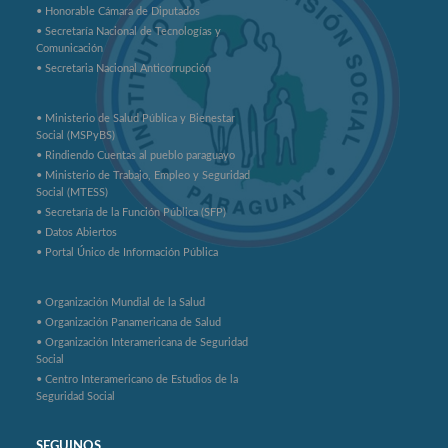
• Honorable Cámara de Diputados
• Secretaría Nacional de Tecnologías y
Comunicación
• Secretaria Nacional Anticorrupción
• Ministerio de Salud Pública y Bienestar
Social (MSPyBS)
• Rindiendo Cuentas al pueblo paraguayo
• Ministerio de Trabajo, Empleo y Seguridad
Social (MTESS)
• Secretaría de la Función Pública (SFP)
• Datos Abiertos
• Portal Único de Información Pública
• Organización Mundial de la Salud
• Organización Panamericana de Salud
• Organización Interamericana de Seguridad
Social
• Centro Interamericano de Estudios de la
Seguridad Social
SEGUINOS