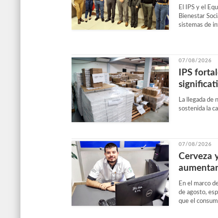
El IPS y el Eq
Bienestar Soci
sistemas de in
07/08/2026
IPS forta
significa
La llegada de
sostenida la c
07/08/2026
Cerveza 
aumentar 
En el marco de
de agosto, esp
que el consumo