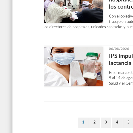
los contr
Con el objetivo
trabajo en tod
los directores de hospitales, unidades sanitarias y pue
06/08/2026
IPS impul
lactanci
En el marco d
9 al 14 de ag
Salud y el Cen
1
2
3
4
5