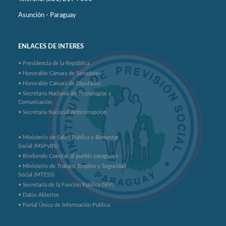
Asunción - Paraguay
ENLACES DE INTERES
• Presidencia de la República
• Honorable Cámara de Senadores
• Honorable Cámara de Diputados
• Secretaría Nacional de Tecnologías y
Comunicación
• Secretaria Nacional Anticorrupción
• Ministerio de Salud Pública y Bienestar
Social (MSPyBS)
• Rindiendo Cuentas al pueblo paraguayo
• Ministerio de Trabajo, Empleo y Seguridad
Social (MTESS)
• Secretaría de la Función Pública (SFP)
• Datos Abiertos
• Portal Único de Información Pública