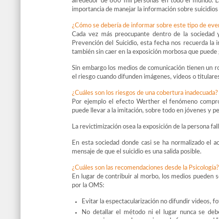
alrededor de 800 mil personas en todo el mundo. La L
importancia de manejar la información sobre suicidio
¿Cómo se debería de informar sobre este tipo de even
Cada vez más preocupante dentro de la sociedad
Prevención del Suicidio, esta fecha nos recuerda la 
también sin caer en la exposición morbosa que puede 
Sin embargo los medios de comunicación tienen un rol
el riesgo cuando difunden imágenes, videos o titulares
¿Cuáles son los riesgos de una cobertura inadecuada?
Por ejemplo el efecto Werther el fenómeno comproba
puede llevar a la imitación, sobre todo en jóvenes y p
La revictimización osea la exposición de la persona fal
En esta sociedad donde casi se ha normalizado el act
mensaje de que el suicidio es una salida posible.
¿Cuáles son las recomendaciones desde la Psicología
En lugar de contribuir al morbo, los medios pueden 
por la OMS:
Evitar la espectacularización no difundir videos, fo
No detallar el método ni el lugar nunca se debe