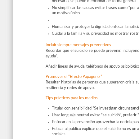
necesario, se puede mencionar de forma general “La
No simplificar las causas evitar frases como “po
un motivo único.
Humanizar y proteger la dignidad enfocar la noticia
Cuidar a la familia y su privacidad no mostrar rostr
Incluir siempre mensajes preventivos
Recordar que el suicidio se puede prevenir. incluyen
ayuda”.
Añadir líneas de ayuda, teléfonos de apoyo psicológico
Promover el “Efecto Papageno ”
Resaltar historias de personas que superaron crisis s
resiliencia y redes de apoyo.
Tips prácticos para los medios
Titular con sensibilidad “Se investigan circunstanci
Usar lenguaje neutral evitar “se suicidó”, preferir 
Enfocar en la prevención aprovechar la noticia par
Educar al público explicar que el suicidio no es un
sociales.