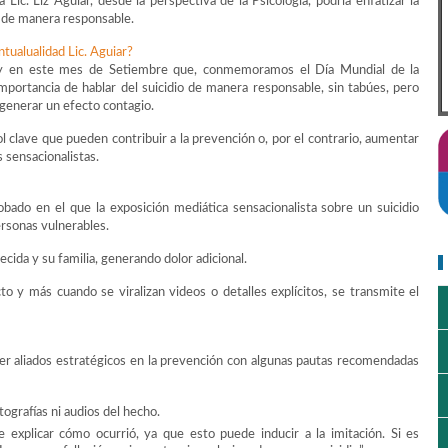
ic. Liz Aguiar, desde la perspectiva de la Psicología, podría enfatizar la
s de manera responsable.
tualualidad Lic. Aguiar?
 y en este mes de Setiembre que, conmemoramos el Día Mundial de la
importancia de hablar del suicidio de manera responsable, sin tabúes, pero
generar un efecto contagio.
 clave que pueden contribuir a la prevención o, por el contrario, aumentar
 sensacionalistas.
do en el que la exposición mediática sensacionalista sobre un suicidio
ersonas vulnerables.
lecida y su familia, generando dolor adicional.
o y más cuando se viralizan videos o detalles explícitos, se transmite el
?
ser aliados estratégicos en la prevención con algunas pautas recomendadas
tografías ni audios del hecho.
 explicar cómo ocurrió, ya que esto puede inducir a la imitación. Si es