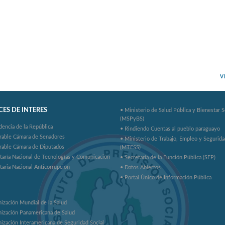
V
ES DE INTERES
• Ministerio de Salud Pública y Bienestar S
(MSPyBS)
dencia de la República
• Rindiendo Cuentas al pueblo paraguayo
rable Cámara de Senadores
• Ministerio de Trabajo, Empleo y Segurida
rable Cámara de Diputados
(MTESS)
taría Nacional de Tecnologías y Comunicación
• Secretaría de la Función Pública (SFP)
taria Nacional Anticorrupción
• Datos Abiertos
• Portal Único de Información Pública
ización Mundial de la Salud
ización Panamericana de Salud
ización Interamericana de Seguridad Social