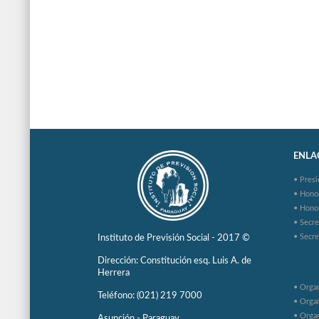
ENLAC
• Presi
• Hono
• Hono
• Secre
• Secre
Instituto de Previsión Social - 2017 ©
Dirección: Constitución esq. Luis A. de
Herrera
• Organ
Teléfono: (021) 219 7000
• Organ
• Organ
Asunción - Paraguay