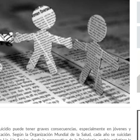
suicidio puede tener graves consecuencias, especialmente en jóvenes y
tación. Según la Organización Mundial de la Salud, cada año se suicidan