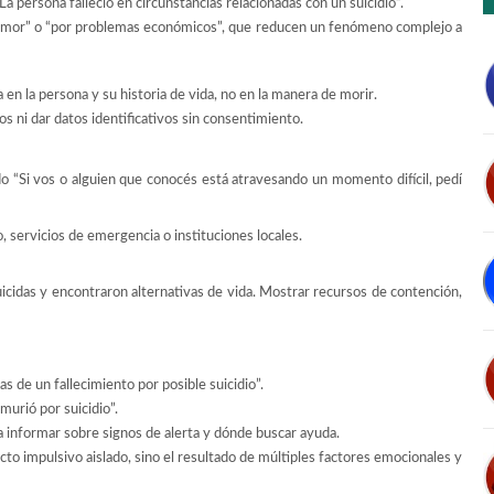
 persona falleció en circunstancias relacionadas con un suicidio”.
r amor” o “por problemas económicos”, que reducen un fenómeno complejo a
 en la persona y su historia de vida, no en la manera de morir.
os ni dar datos identificativos sin consentimiento.
do “Si vos o alguien que conocés está atravesando un momento difícil, pedí
, servicios de emergencia o instituciones locales.
uicidas y encontraron alternativas de vida. Mostrar recursos de contención,
as de un fallecimiento por posible suicidio”.
“murió por suicidio”.
a informar sobre signos de alerta y dónde buscar ayuda.
 acto impulsivo aislado, sino el resultado de múltiples factores emocionales y