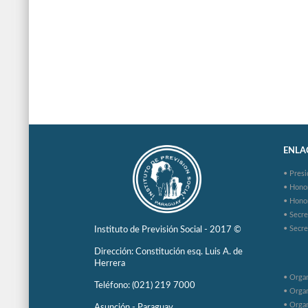
ENLAC
• Presi
• Hono
• Hono
• Secre
• Secre
Instituto de Previsión Social - 2017 ©
Dirección: Constitución esq. Luis A. de
Herrera
• Organ
Teléfono: (021) 219 7000
• Organ
• Organ
Asunción - Paraguay