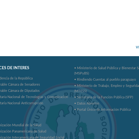
V
ES DE INTERES
• Ministerio de Salud Pública y Bienestar S
(MSPyBS)
dencia de la República
• Rindiendo Cuentas al pueblo paraguayo
rable Cámara de Senadores
• Ministerio de Trabajo, Empleo y Segurida
rable Cámara de Diputados
(MTESS)
taría Nacional de Tecnologías y Comunicación
• Secretaría de la Función Pública (SFP)
taria Nacional Anticorrupción
• Datos Abiertos
• Portal Único de Información Pública
ización Mundial de la Salud
ización Panamericana de Salud
ización Interamericana de Seguridad Social