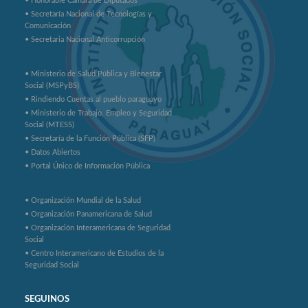
• Honorable Cámara de Diputados
• Secretaría Nacional de Tecnologías y
Comunicación
• Secretaria Nacional Anticorrupción
• Ministerio de Salud Pública y Bienestar
Social (MSPyBS)
• Rindiendo Cuentas al pueblo paraguayo
• Ministerio de Trabajo, Empleo y Seguridad
Social (MTESS)
• Secretaría de la Función Pública (SFP)
• Datos Abiertos
• Portal Único de Información Pública
• Organización Mundial de la Salud
• Organización Panamericana de Salud
• Organización Interamericana de Seguridad
Social
• Centro Interamericano de Estudios de la
Seguridad Social
SEGUINOS