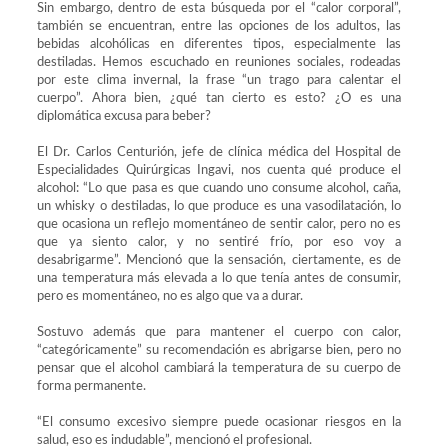
Sin embargo, dentro de esta búsqueda por el “calor corporal”,
también se encuentran, entre las opciones de los adultos, las
bebidas alcohólicas en diferentes tipos, especialmente las
destiladas. Hemos escuchado en reuniones sociales, rodeadas
por este clima invernal, la frase “un trago para calentar el
cuerpo”. Ahora bien, ¿qué tan cierto es esto? ¿O es una
diplomática excusa para beber?
El Dr. Carlos Centurión, jefe de clínica médica del Hospital de
Especialidades Quirúrgicas Ingavi, nos cuenta qué produce el
alcohol: “Lo que pasa es que cuando uno consume alcohol, caña,
un whisky o destiladas, lo que produce es una vasodilatación, lo
que ocasiona un reflejo momentáneo de sentir calor, pero no es
que ya siento calor, y no sentiré frío, por eso voy a
desabrigarme”. Mencionó que la sensación, ciertamente, es de
una temperatura más elevada a lo que tenía antes de consumir,
pero es momentáneo, no es algo que va a durar.
Sostuvo además que para mantener el cuerpo con calor,
“categóricamente” su recomendación es abrigarse bien, pero no
pensar que el alcohol cambiará la temperatura de su cuerpo de
forma permanente.
“El consumo excesivo siempre puede ocasionar riesgos en la
salud, eso es indudable”, mencionó el profesional.