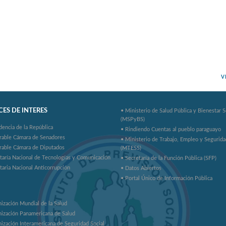
V
ES DE INTERES
• Ministerio de Salud Pública y Bienestar S
(MSPyBS)
dencia de la República
• Rindiendo Cuentas al pueblo paraguayo
rable Cámara de Senadores
• Ministerio de Trabajo, Empleo y Segurida
rable Cámara de Diputados
(MTESS)
taría Nacional de Tecnologías y Comunicación
• Secretaría de la Función Pública (SFP)
taria Nacional Anticorrupción
• Datos Abiertos
• Portal Único de Información Pública
ización Mundial de la Salud
ización Panamericana de Salud
ización Interamericana de Seguridad Social