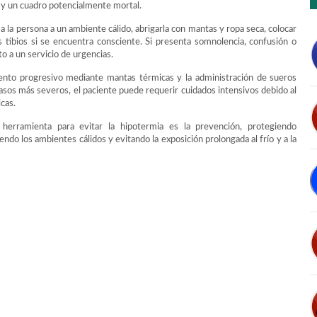
e y un cuadro potencialmente mortal.
 la persona a un ambiente cálido, abrigarla con mantas y ropa seca, colocar
 tibios si se encuentra consciente. Si presenta somnolencia, confusión o
to a un servicio de urgencias.
miento progresivo mediante mantas térmicas y la administración de sueros
sos más severos, el paciente puede requerir cuidados intensivos debido al
cas.
r herramienta para evitar la hipotermia es la prevención, protegiendo
do los ambientes cálidos y evitando la exposición prolongada al frío y a la