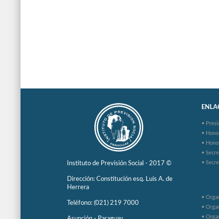
ENLAC
• Presi
• Hono
• Hono
• Secre
• Secre
Instituto de Previsión Social - 2017 ©
Dirección: Constitución esq. Luis A. de
Herrera
• Organ
Teléfono: (021) 219 7000
• Organ
• Organ
Asunción - Paraguay