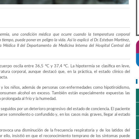
termia, una condición médica que ocurre cuando la temperatura corporal
 tiempo, puede poner en peligro la vida. Así lo explicó el Dr. Esteban Martínez,
ica Médica II del Departamento de Medicina Interna del Hospital Central del
cuerpo oscila entre 36,5 °C y 37,4 °C. La hipotermia se clasifica en leve,
ura corporal, aunque destacó que, en la práctica, el estado clínico del
acta.
 y los niños, además de personas con enfermedades como hipotiroidismo,
s consumen alcohol en exceso. También están especialmente expuestas las
 prolongada al frío y la humedad.
 seguidos por un deterioro progresivo del estado de conciencia. El paciente
arse somnoliento o confundido y, en los casos más graves, llegar al estado
rovoca una disminución de la frecuencia respiratoria y de los latidos del
r ello, insistió en que el reconocimiento temprano de los síntomas puede