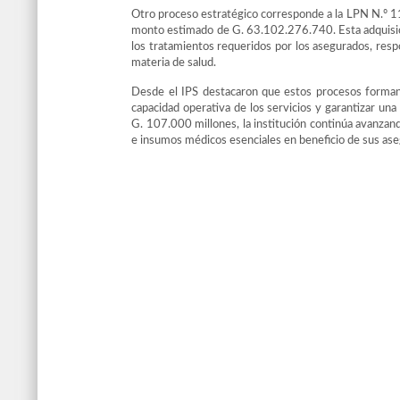
Otro proceso estratégico corresponde a la LPN N.º 
monto estimado de G. 63.102.276.740. Esta adquisición
los tratamientos requeridos por los asegurados, respo
materia de salud.
Desde el IPS destacaron que estos procesos forman p
capacidad operativa de los servicios y garantizar una
G. 107.000 millones, la institución continúa avanzan
e insumos médicos esenciales en beneficio de sus as