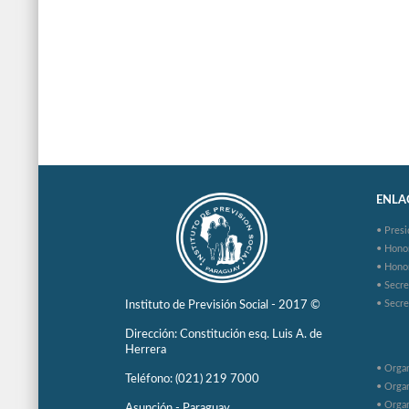
ENLAC
• Presi
• Hono
• Hono
• Secre
• Secre
Instituto de Previsión Social - 2017 ©
Dirección: Constitución esq. Luis A. de
Herrera
• Organ
Teléfono: (021) 219 7000
• Organ
• Organ
Asunción - Paraguay