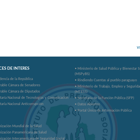
V
ES DE INTERES
• Ministerio de Salud Pública y Bienestar S
(MSPyBS)
dencia de la República
• Rindiendo Cuentas al pueblo paraguayo
rable Cámara de Senadores
• Ministerio de Trabajo, Empleo y Segurida
rable Cámara de Diputados
(MTESS)
taría Nacional de Tecnologías y Comunicación
• Secretaría de la Función Pública (SFP)
taria Nacional Anticorrupción
• Datos Abiertos
• Portal Único de Información Pública
ización Mundial de la Salud
ización Panamericana de Salud
ización Interamericana de Seguridad Social