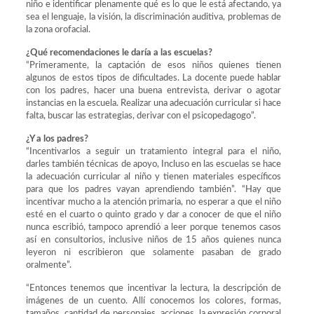
niño e identificar plenamente qué es lo que le está afectando, ya
sea el lenguaje, la visión, la discriminación auditiva, problemas de
la zona orofacial.
¿Qué recomendaciones le daría a las escuelas?
“Primeramente, la captación de esos niños quienes tienen
algunos de estos tipos de dificultades. La docente puede hablar
con los padres, hacer una buena entrevista, derivar o agotar
instancias en la escuela. Realizar una adecuación curricular si hace
falta, buscar las estrategias, derivar con el psicopedagogo”.
¿Y a los padres?
“Incentivarlos a seguir un tratamiento integral para el niño,
darles también técnicas de apoyo, Incluso en las escuelas se hace
la adecuación curricular al niño y tienen materiales específicos
para que los padres vayan aprendiendo también”. “Hay que
incentivar mucho a la atención primaria, no esperar a que el niño
esté en el cuarto o quinto grado y dar a conocer de que el niño
nunca escribió, tampoco aprendió a leer porque tenemos casos
así en consultorios, inclusive niños de 15 años quienes nunca
leyeron ni escribieron que solamente pasaban de grado
oralmente”.
“Entonces tenemos que incentivar la lectura, la descripción de
imágenes de un cuento. Allí conocemos los colores, formas,
tamaños, cantidad de personajes, acciones, la expresión corporal