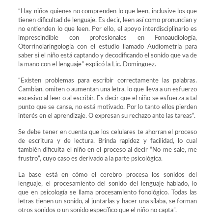
“Hay niños quienes no comprenden lo que leen, inclusive los que
tienen dificultad de lenguaje. Es decir, leen así como pronuncian y
no entienden lo que leen. Por ello, el apoyo interdisciplinario es
imprescindible con profesionales en Fonoaudiología,
Otorrinolaringología con el estudio llamado Audiometría para
saber si el niño está captando y decodificando el sonido que va de
la mano con el lenguaje” explicó la Lic. Domínguez.
“Existen problemas para escribir correctamente las palabras.
Cambian, omiten o aumentan una letra, lo que lleva a un esfuerzo
excesivo al leer o al escribir. Es decir que el niño se esfuerza a tal
punto que se cansa, no está motivado. Por lo tanto ellos pierden
interés en el aprendizaje. O expresan su rechazo ante las tareas”.
Se debe tener en cuenta que los celulares te ahorran el proceso
de escritura y de lectura. Brinda rapidez y facilidad, lo cual
también dificulta el niño en el proceso al decir “No me sale, me
frustro”, cuyo caso es derivado a la parte psicológica.
La base está en cómo el cerebro procesa los sonidos del
lenguaje, el procesamiento del sonido del lenguaje hablado, lo
que en psicología se llama procesamiento fonológico. Todas las
letras tienen un sonido, al juntarlas y hacer una sílaba, se forman
otros sonidos o un sonido específico que el niño no capta”.