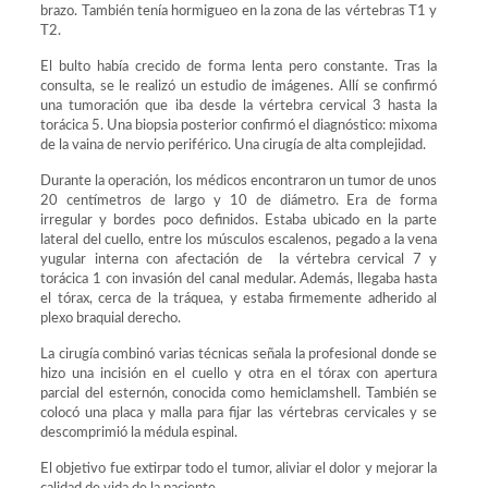
brazo. También tenía hormigueo en la zona de las vértebras T1 y
T2.
El bulto había crecido de forma lenta pero constante. Tras la
consulta, se le realizó un estudio de imágenes. Allí se confirmó
una tumoración que iba desde la vértebra cervical 3 hasta la
torácica 5. Una biopsia posterior confirmó el diagnóstico: mixoma
de la vaina de nervio periférico. Una cirugía de alta complejidad.
Durante la operación, los médicos encontraron un tumor de unos
20 centímetros de largo y 10 de diámetro. Era de forma
irregular y bordes poco definidos. Estaba ubicado en la parte
lateral del cuello, entre los músculos escalenos, pegado a la vena
yugular interna con afectación de la vértebra cervical 7 y
torácica 1 con invasión del canal medular. Además, llegaba hasta
el tórax, cerca de la tráquea, y estaba firmemente adherido al
plexo braquial derecho.
La cirugía combinó varias técnicas señala la profesional donde se
hizo una incisión en el cuello y otra en el tórax con apertura
parcial del esternón, conocida como hemiclamshell. También se
colocó una placa y malla para fijar las vértebras cervicales y se
descomprimió la médula espinal.
El objetivo fue extirpar todo el tumor, aliviar el dolor y mejorar la