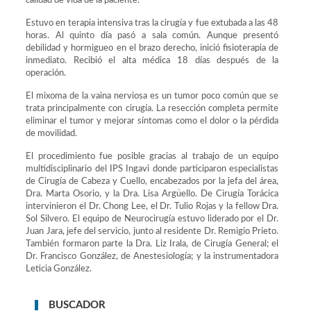
calidad de vida de la paciente.
Estuvo en terapia intensiva tras la cirugía y fue extubada a las 48
horas. Al quinto día pasó a sala común. Aunque presentó
debilidad y hormigueo en el brazo derecho, inició fisioterapia de
inmediato. Recibió el alta médica 18 días después de la
operación.
El mixoma de la vaina nerviosa es un tumor poco común que se
trata principalmente con cirugía. La resección completa permite
eliminar el tumor y mejorar síntomas como el dolor o la pérdida
de movilidad.
El procedimiento fue posible gracias al trabajo de un equipo
multidisciplinario del IPS Ingavi donde participaron especialistas
de Cirugía de Cabeza y Cuello, encabezados por la jefa del área,
Dra. Marta Osorio, y la Dra. Lisa Argüello. De Cirugía Torácica
intervinieron el Dr. Chong Lee, el Dr. Tulio Rojas y la fellow Dra.
Sol Silvero. El equipo de Neurocirugía estuvo liderado por el Dr.
Juan Jara, jefe del servicio, junto al residente Dr. Remigio Prieto.
También formaron parte la Dra. Liz Irala, de Cirugía General; el
Dr. Francisco González, de Anestesiología; y la instrumentadora
Leticia González.
BUSCADOR