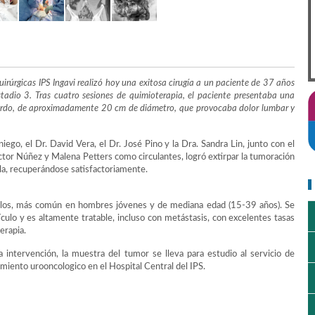
Quirúrgicas IPS Ingavi realizó hoy una exitosa cirugía a un paciente de 37 años
stadio 3. Tras cuatro sesiones de quimioterapia, el paciente presentaba una
ierdo, de aproximadamente 20 cm de diámetro, que provocaba dolor lumbar y
iego, el Dr. David Vera, el Dr. José Pino y la Dra. Sandra Lin, junto con el
Victor Núñez y Malena Petters como circulantes, logró extirpar la tumoración
ala, recuperándose satisfactoriamente.
ículos, más común en hombres jóvenes y de mediana edad (15-39 años). Se
culo y es altamente tratable, incluso con metástasis, con excelentes tasas
erapia.
a intervención, la muestra del tumor se lleva para estudio al servicio de
amiento urooncologico en el Hospital Central del IPS.