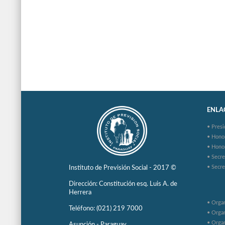
ENLAC
• Presi
• Hono
• Hono
• Secre
• Secre
Instituto de Previsión Social - 2017 ©
Dirección: Constitución esq. Luis A. de
Herrera
• Organ
Teléfono: (021) 219 7000
• Organ
• Organ
Asunción - Paraguay