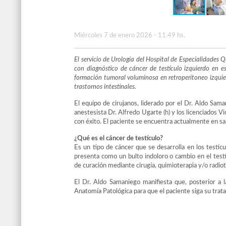
Miércoles 7 de enero 2026 - 11.49 hs.
El servicio de Urología del Hospital de Especialidades 
con diagnóstico de cáncer de testículo izquierdo en e
formación tumoral voluminosa en retroperitoneo izqu
trastornos intestinales.
El equipo de cirujanos, liderado por el Dr. Aldo Saman
anestesista Dr. Alfredo Ugarte (h) y los licenciados 
con éxito. El paciente se encuentra actualmente en s
¿Qué es el cáncer de testículo?
Es un tipo de cáncer que se desarrolla en los test
presenta como un bulto indoloro o cambio en el testí
de curación mediante cirugía, quimioterapia y/o radiot
El Dr. Aldo Samaniego manifiesta que, posterior a l
Anatomía Patológica para que el paciente siga su trat