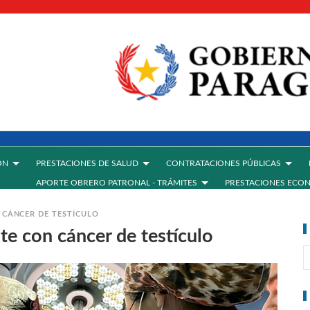
ÓN
PRESTACIONES DE SALUD
CONTRATACIONES PÚBLICAS
APORTE OBRERO PATRONAL - TRÁMITES
PRESTACIONES ECO
 CÁNCER DE TESTÍCULO
te con cáncer de testículo