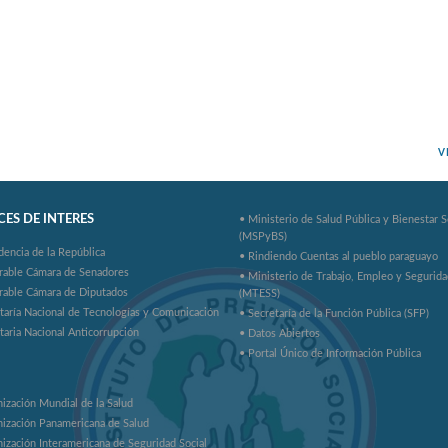
V
ES DE INTERES
• Ministerio de Salud Pública y Bienestar S
(MSPyBS)
dencia de la República
• Rindiendo Cuentas al pueblo paraguayo
rable Cámara de Senadores
• Ministerio de Trabajo, Empleo y Segurida
rable Cámara de Diputados
(MTESS)
taría Nacional de Tecnologías y Comunicación
• Secretaría de la Función Pública (SFP)
taria Nacional Anticorrupción
• Datos Abiertos
• Portal Único de Información Pública
ización Mundial de la Salud
ización Panamericana de Salud
ización Interamericana de Seguridad Social