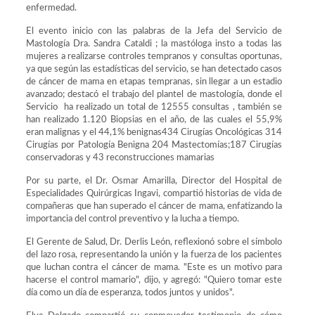
enfermedad.
El evento inicio con las palabras de la Jefa del Servicio de
Mastología Dra. Sandra Cataldi ; la mastóloga insto a todas las
mujeres a realizarse controles tempranos y consultas oportunas,
ya que según las estadísticas del servicio, se han detectado casos
de cáncer de mama en etapas tempranas, sin llegar a un estadio
avanzado; destacó el trabajo del plantel de mastología, donde el
Servicio ha realizado un total de 12555 consultas , también se
han realizado 1.120 Biopsias en el año, de las cuales el 55,9%
eran malignas y el 44,1% benignas434 Cirugías Oncológicas 314
Cirugías por Patología Benigna 204 Mastectomías;187 Cirugías
conservadoras y 43 reconstrucciones mamarias
Por su parte, el Dr. Osmar Amarilla, Director del Hospital de
Especialidades Quirúrgicas Ingavi, compartió historias de vida de
compañeras que han superado el cáncer de mama, enfatizando la
importancia del control preventivo y la lucha a tiempo.
El Gerente de Salud, Dr. Derlis León, reflexionó sobre el símbolo
del lazo rosa, representando la unión y la fuerza de los pacientes
que luchan contra el cáncer de mama. "Este es un motivo para
hacerse el control mamario", dijo, y agregó: "Quiero tomar este
día como un día de esperanza, todos juntos y unidos".