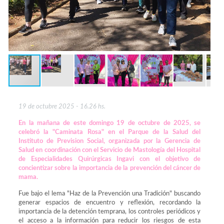
19 de octubre 2025 - 16.26 hs.
En la mañana de este domingo 19 de octubre de 2025, se
celebró la "Caminata Rosa" en el Parque de la Salud del
Instituto de Prevision Social, organizada por la Gerencia de
Salud en coordinación con el Servicio de Mastología del Hospital
de Especialidades Quirúrgicas Ingavi con el objetivo de
concientizar sobre la importancia de la prevención del cáncer de
mama.
Fue bajo el lema "Haz de la Prevención una Tradición" buscando
generar espacios de encuentro y reflexión, recordando la
importancia de la detención temprana, los controles periódicos y
el acceso a la información para reducir los riesgos de esta