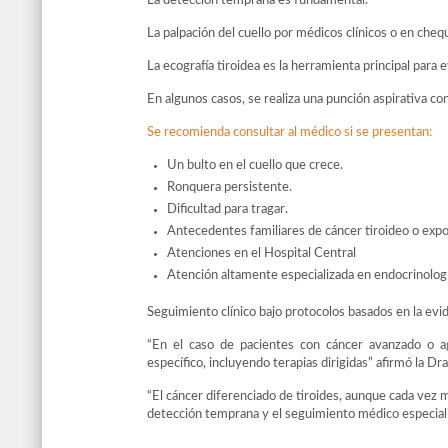
La detección temprana es fundamental.
La palpación del cuello por médicos clínicos o en cheq
La ecografía tiroidea es la herramienta principal para e
En algunos casos, se realiza una punción aspirativa con
Se recomienda consultar al médico si se presentan:
Un bulto en el cuello que crece.
Ronquera persistente.
Dificultad para tragar.
Antecedentes familiares de cáncer tiroideo o exposi
Atenciones en el Hospital Central
Atención altamente especializada en endocrinologí
Seguimiento clínico bajo protocolos basados en la evid
“En el caso de pacientes con cáncer avanzado o ag
específico, incluyendo terapias dirigidas” afirmó la 
“El cáncer diferenciado de tiroides, aunque cada vez m
detección temprana y el seguimiento médico especializ