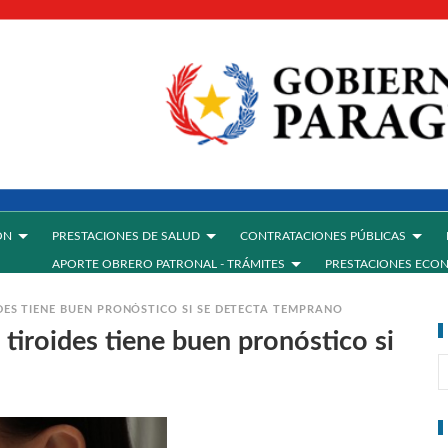
ÓN
PRESTACIONES DE SALUD
CONTRATACIONES PÚBLICAS
APORTE OBRERO PATRONAL - TRÁMITES
PRESTACIONES ECO
IDES TIENE BUEN PRONÓSTICO SI SE DETECTA TEMPRANO
 tiroides tiene buen pronóstico si