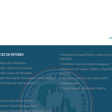
V
ES DE INTERES
• Ministerio de Salud Pública y Bienestar S
(MSPyBS)
dencia de la República
• Rindiendo Cuentas al pueblo paraguayo
rable Cámara de Senadores
• Ministerio de Trabajo, Empleo y Segurida
rable Cámara de Diputados
(MTESS)
taría Nacional de Tecnologías y Comunicación
• Secretaría de la Función Pública (SFP)
taria Nacional Anticorrupción
• Datos Abiertos
• Portal Único de Información Pública
ización Mundial de la Salud
ización Panamericana de Salud
ización Interamericana de Seguridad Social