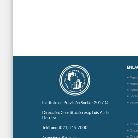
ENLAC
• Presi
• Hono
• Hono
• Secre
• Secre
Instituto de Previsión Social - 2017 ©
Dirección: Constitución esq. Luis A. de
Herrera
• Organ
Teléfono: (021) 219 7000
• Organ
• Organ
Asunción - Paraguay