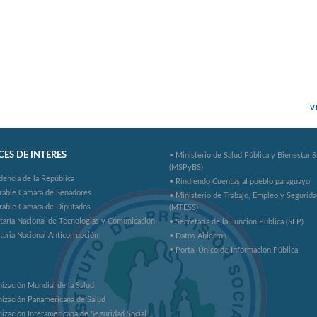
V
ES DE INTERES
• Ministerio de Salud Pública y Bienestar S
(MSPyBS)
dencia de la República
• Rindiendo Cuentas al pueblo paraguayo
rable Cámara de Senadores
• Ministerio de Trabajo, Empleo y Segurida
rable Cámara de Diputados
(MTESS)
taría Nacional de Tecnologías y Comunicación
• Secretaría de la Función Pública (SFP)
taria Nacional Anticorrupción
• Datos Abiertos
• Portal Único de Información Pública
ización Mundial de la Salud
ización Panamericana de Salud
ización Interamericana de Seguridad Social