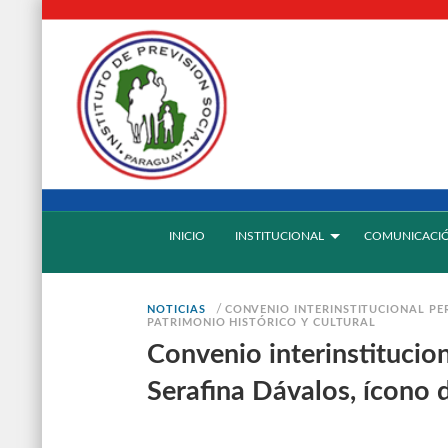
INICIO
INSTITUCIONAL
COMUNICACI
/
NOTICIAS
CONVENIO INTERINSTITUCIONAL PE
PATRIMONIO HISTÓRICO Y CULTURAL
Convenio interinstitucion
Serafina Dávalos, ícono d