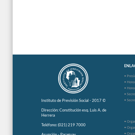
ENLAC
• Presi
• Hono
• Hono
• Secre
• Secre
Instituto de Previsión Social - 2017 ©
Dirección: Constitución esq. Luis A. de
Herrera
• Organ
Teléfono: (021) 219 7000
• Organ
• Organ
Asunción - Paraguay