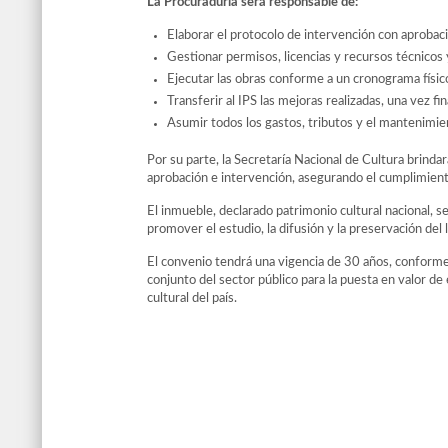
La Procuraduría será responsable de:
Elaborar el protocolo de intervención con aprobac
Gestionar permisos, licencias y recursos técnicos 
Ejecutar las obras conforme a un cronograma físico
Transferir al IPS las mejoras realizadas, una vez fi
Asumir todos los gastos, tributos y el mantenimie
Por su parte, la Secretaría Nacional de Cultura brind
aprobación e intervención, asegurando el cumplimien
El inmueble, declarado patrimonio cultural nacional, se
promover el estudio, la difusión y la preservación del 
El convenio tendrá una vigencia de 30 años, conforme 
conjunto del sector público para la puesta en valor d
cultural del país.