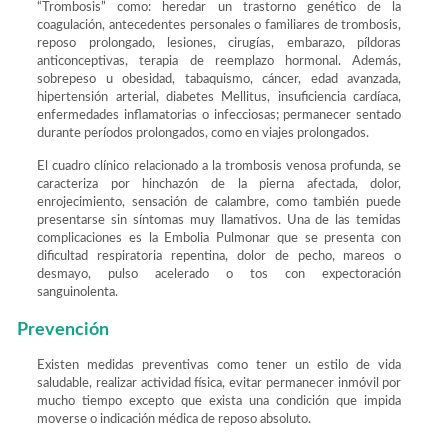
“Trombosis” como: heredar un trastorno genético de la
coagulación, antecedentes personales o familiares de trombosis,
reposo prolongado, lesiones, cirugías, embarazo, píldoras
anticonceptivas, terapia de reemplazo hormonal. Además,
sobrepeso u obesidad, tabaquismo, cáncer, edad avanzada,
hipertensión arterial, diabetes Mellitus, insuficiencia cardíaca,
enfermedades inflamatorias o infecciosas; permanecer sentado
durante períodos prolongados, como en viajes prolongados.
El cuadro clínico relacionado a la trombosis venosa profunda, se
caracteriza por hinchazón de la pierna afectada, dolor,
enrojecimiento, sensación de calambre, como también puede
presentarse sin síntomas muy llamativos. Una de las temidas
complicaciones es la Embolia Pulmonar que se presenta con
dificultad respiratoria repentina, dolor de pecho, mareos o
desmayo, pulso acelerado o tos con expectoración
sanguinolenta.
Prevención
Existen medidas preventivas como tener un estilo de vida
saludable, realizar actividad física, evitar permanecer inmóvil por
mucho tiempo excepto que exista una condición que impida
moverse o indicación médica de reposo absoluto.