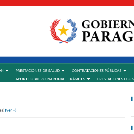
ÓN
PRESTACIONES DE SALUD
CONTRATACIONES PÚBLICAS
APORTE OBRERO PATRONAL - TRÁMITES
PRESTACIONES ECO
tes)
(ver +)