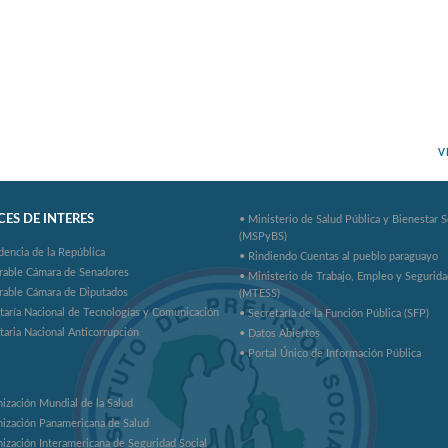
V
ES DE INTERES
• Ministerio de Salud Pública y Bienestar S
(MSPyBS)
dencia de la República
• Rindiendo Cuentas al pueblo paraguayo
rable Cámara de Senadores
• Ministerio de Trabajo, Empleo y Segurida
rable Cámara de Diputados
(MTESS)
taría Nacional de Tecnologías y Comunicación
• Secretaría de la Función Pública (SFP)
taria Nacional Anticorrupción
• Datos Abiertos
• Portal Único de Información Pública
ización Mundial de la Salud
ización Panamericana de Salud
ización Interamericana de Seguridad Social