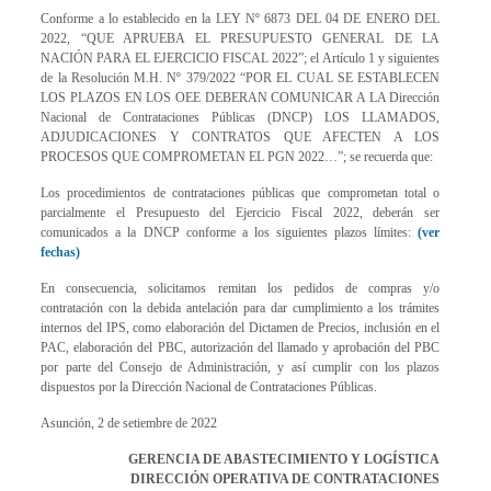
Conforme a lo establecido en la LEY Nº 6873 DEL 04 DE ENERO DEL
2022, “QUE APRUEBA EL PRESUPUESTO GENERAL DE LA
NACIÓN PARA EL EJERCICIO FISCAL 2022”; el Artículo 1 y siguientes
de la Resolución M.H. Nº 379/2022 “POR EL CUAL SE ESTABLECEN
LOS PLAZOS EN LOS OEE DEBERAN COMUNICAR A LA Dirección
Nacional de Contrataciones Públicas (DNCP) LOS LLAMADOS,
ADJUDICACIONES Y CONTRATOS QUE AFECTEN A LOS
PROCESOS QUE COMPROMETAN EL PGN 2022…”; se recuerda que:
Los procedimientos de contrataciones públicas que comprometan total o
parcialmente el Presupuesto del Ejercicio Fiscal 2022, deberán ser
comunicados a la DNCP conforme a los siguientes plazos límites:
(ver
fechas)
En consecuencia, solicitamos remitan los pedidos de compras y/o
contratación con la debida antelación para dar cumplimiento a los trámites
internos del IPS, como elaboración del Dictamen de Precios, inclusión en el
PAC, elaboración del PBC, autorización del llamado y aprobación del PBC
por parte del Consejo de Administración, y así cumplir con los plazos
dispuestos por la Dirección Nacional de Contrataciones Públicas.
Asunción, 2 de setiembre de 2022
GERENCIA DE ABASTECIMIENTO Y LOGÍSTICA
DIRECCIÓN OPERATIVA DE CONTRATACIONES