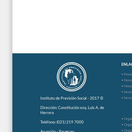
ENLAC
• Presi
• Hono
• Hono
• Secre
• Secre
Instituto de Previsión Social - 2017 ©
Dirección: Constitución esq. Luis A. de
Herrera
• Organ
Teléfono: (021) 219 7000
• Organ
• Organ
Asunción - Paraguay