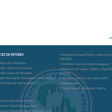
V
ES DE INTERES
• Ministerio de Salud Pública y Bienestar S
(MSPyBS)
dencia de la República
• Rindiendo Cuentas al pueblo paraguayo
rable Cámara de Senadores
• Ministerio de Trabajo, Empleo y Segurida
rable Cámara de Diputados
(MTESS)
taría Nacional de Tecnologías y Comunicación
• Secretaría de la Función Pública (SFP)
taria Nacional Anticorrupción
• Datos Abiertos
• Portal Único de Información Pública
ización Mundial de la Salud
ización Panamericana de Salud
ización Interamericana de Seguridad Social