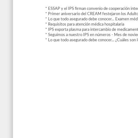
* ESSAP y el IPS firman convenio de cooperación inter
* Primer aniversario del CREAM festejaron los Adul
* Lo que todo asegurado debe conocer... Examen médi
* Requisitos para atención médica hospitalaria
* IPS exporta plasma para intercambio de medicame
* Seguimos a nuestro IPS en números - Mes de nov
* Lo que todo asegurado debe conocer... ¿Cuáles son 