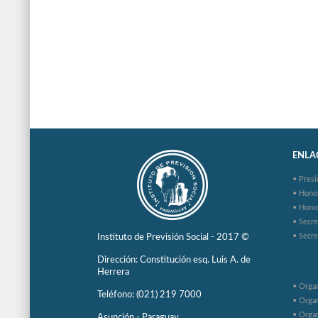
ENLAC
• Presi
• Hono
• Hono
• Secre
• Secre
Instituto de Previsión Social - 2017 ©
Dirección: Constitución esq. Luis A. de
Herrera
• Organ
Teléfono: (021) 219 7000
• Organ
• Organ
Asunción - Paraguay