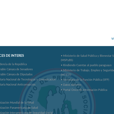
V
ES DE INTERES
• Ministerio de Salud Pública y Bienestar S
(MSPyBS)
dencia de la República
• Rindiendo Cuentas al pueblo paraguayo
rable Cámara de Senadores
• Ministerio de Trabajo, Empleo y Segurida
rable Cámara de Diputados
(MTESS)
taría Nacional de Tecnologías y Comunicación
• Secretaría de la Función Pública (SFP)
taria Nacional Anticorrupción
• Datos Abiertos
• Portal Único de Información Pública
ización Mundial de la Salud
ización Panamericana de Salud
ización Interamericana de Seguridad Social