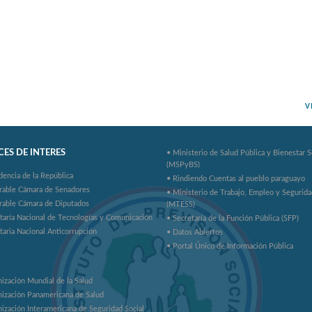
V
ES DE INTERES
• Ministerio de Salud Pública y Bienestar S
(MSPyBS)
dencia de la República
• Rindiendo Cuentas al pueblo paraguayo
rable Cámara de Senadores
• Ministerio de Trabajo, Empleo y Segurida
rable Cámara de Diputados
(MTESS)
taría Nacional de Tecnologías y Comunicación
• Secretaría de la Función Pública (SFP)
taria Nacional Anticorrupción
• Datos Abiertos
• Portal Único de Información Pública
ización Mundial de la Salud
ización Panamericana de Salud
ización Interamericana de Seguridad Social