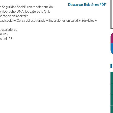
Descargar Boletín en PDF
a Seguridad Social" con media sanción.
l en Derecho UNA. Debate de la OIT.
neración de aportar?
dad social + Cerca del asegurado + Inversiones en salud + Servicios y
 trabajadores
el IPS
s del IPS