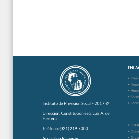
ENLAC
• Presi
• Hono
• Hono
• Secre
• Secre
Instituto de Previsión Social - 2017 ©
Dirección: Constitución esq. Luis A. de
Herrera
• Organ
Teléfono: (021) 219 7000
• Organ
• Organ
Asunción - Paraguay